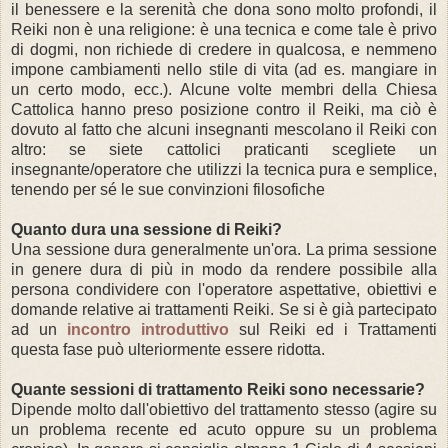
il benessere e la serenità che dona sono molto profondi, il
Reiki non è una religione: è una tecnica e come tale è privo
di dogmi, non richiede di credere in qualcosa, e nemmeno
impone cambiamenti nello stile di vita (ad es. mangiare in
un certo modo, ecc.). Alcune volte membri della Chiesa
Cattolica hanno preso posizione contro il Reiki, ma ciò è
dovuto al fatto che alcuni insegnanti mescolano il Reiki con
altro: se siete cattolici praticanti scegliete un
insegnante/operatore che utilizzi la tecnica pura e semplice,
tenendo per sé le sue convinzioni filosofiche
Quanto dura una sessione di Reiki?
Una sessione dura generalmente un'ora. La
prima sessione
in genere dura di più in modo da rendere possibile alla
persona condividere con l'operatore aspettative, obiettivi e
domande relative ai trattamenti Reiki. Se si è già partecipato
ad un
incontro introduttivo
sul Reiki ed i Trattamenti
questa fase può ulteriormente essere ridotta.
Quante sessioni di trattamento Reiki sono necessarie?
Dipende molto dall'obiettivo del trattamento stesso (agire su
un problema recente ed acuto oppure su un problema