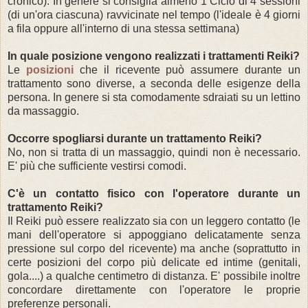
cronico). In genere si consiglia almeno 1 Ciclo di 4 sessioni
(di un'ora ciascuna) ravvicinate nel tempo (l'ideale è 4 giorni
a fila oppure all'interno di una stessa settimana)
In quale posizione vengono realizzati i trattamenti Reiki?
Le
posizioni
che il ricevente può assumere durante un
trattamento sono diverse, a seconda delle esigenze della
persona. In genere si sta comodamente sdraiati su un lettino
da massaggio.
Occorre spogliarsi durante un trattamento Reiki?
No, non si tratta di un massaggio, quindi non è necessario.
E' più che sufficiente vestirsi comodi.
C'è un contatto fisico con l'operatore durante un
trattamento Reiki?
Il
Reiki può essere realizzato sia con un leggero contatto (le
mani dell'operatore si appoggiano delicatamente senza
pressione sul corpo del ricevente) ma anche (soprattutto in
certe posizioni del corpo più delicate ed intime (genitali,
gola....) a qualche centimetro di distanza. E' possibile inoltre
concordare direttamente con l'operatore le proprie
preferenze personali.