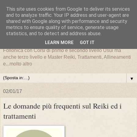
This site uses cookies from Google to deliver its services
and to analyze traffic. Your IP address and user-agent are
shared with Google along with performance and security
metrics to ensure quality of service, generate usage
statistics, and to detect and address abuse.
LEARN MORE
GOT IT
La scuola nazionale ilReiki è presente a Grosseto e
Follonica con Corsi di primo e secondo livello Usui ma
anche terzo livello e Master Reiki, Trattamenti, Allineamenti
e...molto altro
▼
02/01/17
Le domande più frequenti sul Reiki ed i
trattamenti