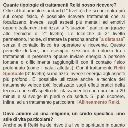
Quante tipologie di trattamenti Reiki posso ricevere?
Oltre al trattamento standard (1° livello) che si concentra più
sul corpo fisico, è possibile ricevere trattamenti che si
focalizzano, invece, sugli aspetti più mentali ed emotivi
oppure trattamenti indirizzati a "situazioni" particolari (grazie
alle tecniche di 2° livello). Le tecniche di 2° livello
permettono, inoltre, di trattare la persona anche "
a distanza
"
senza il contatto fisico tra operatore e ricevente. Questo
permette di fare, per esempio, sessioni di rinforzo tra i
trattamenti in presenza oppure inviare energia a persone
lontane o difficilmente raggiungibili con il contatto fisico
prolungato (come i malati allettati). Con il trattamento
Reiki
Spirituale
(3° livello) si indirizza invece l'energia agli aspetti
più profondi. E' possibile utilizzare anche la tecnica del
trattamento veloce (più focalizzato sugli effetti pratici della
tecnica che sull'aspetto del rilassamento) che dura circa 20
minuti e si svolge in piedi o da seduti. Si può ricorrere,
infine, ad un trattamento particolare: l'
Allineamento Reiki.
Devo aderire ad una religione, un credo specifico, uno
stile di vita particolare?
Anche se il Reiki ha dei risvolti a livello spirituale in quanto