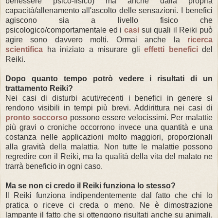
benessere psico-fisico) ma anche dalla propria
capacità/allenamento all'ascolto delle sensazioni
. I benefici
agiscono sia a livello fisico che
psicologico/comportamentale ed i
casi
sui quali il Reiki può
agire sono davvero molti. Ormai anche la
ricerca
scientifica
ha iniziato a misurare gli
effetti benefici
del
Reiki.
Dopo quanto tempo potrò vedere i risultati di un
trattamento Reiki?
Nei casi di disturbi acuti/recenti i benefici in genere si
rendono visibili in tempi più brevi. Addirittura nei casi di
pronto soccorso
possono essere velocissimi. Per malattie
più gravi o croniche occorrono invece una quantità e una
costanza nelle applicazioni molto maggiori, proporzionali
alla gravità della malattia. Non tutte le malattie possono
regredire con il Reiki, ma la qualità della vita del malato ne
trarrà beneficio in ogni caso.
Ma se non ci credo il Reiki funziona lo stesso?
Il Reiki funziona indipendentemente dal fatto che chi lo
pratica o riceve ci creda o meno. Ne è dimostrazione
lampante il fatto che si ottengono risultati anche su animali,