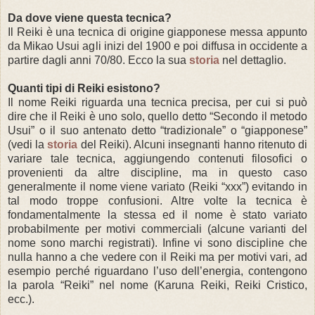
Da dove viene questa tecnica?
Il Reiki è una tecnica di origine giapponese messa appunto
da Mikao Usui agli inizi del 1900 e poi diffusa in occidente a
partire dagli anni 70/80. Ecco la sua
storia
nel dettaglio.
Quanti tipi di Reiki esistono?
Il nome Reiki riguarda una tecnica precisa, per cui si può
dire che il Reiki è uno solo, quello detto “Secondo il metodo
Usui” o il suo antenato detto “tradizionale” o “giapponese”
(vedi la
storia
del Reiki). Alcuni insegnanti hanno ritenuto di
variare tale tecnica, aggiungendo contenuti filosofici o
provenienti da altre discipline, ma in questo caso
generalmente il nome viene variato (Reiki “xxx”) evitando in
tal modo troppe confusioni. Altre volte la tecnica è
fondamentalmente la stessa ed il nome è stato variato
probabilmente per motivi commerciali (alcune varianti del
nome sono marchi registrati). Infine vi sono discipline che
nulla hanno a che vedere con il Reiki ma per motivi vari, ad
esempio perché riguardano l’uso dell’energia, contengono
la parola “Reiki” nel nome (Karuna Reiki, Reiki Cristico,
ecc.).