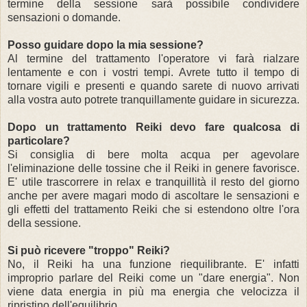
termine della sessione sarà possibile condividere
sensazioni o domande.
Posso guidare
dopo la mia sessione?
Al termine del trattamento l'operatore vi farà rialzare
lentamente e con i vostri tempi. Avrete tutto il tempo di
tornare vigili e presenti e quando sarete di nuovo arrivati
alla vostra auto potrete tranquillamente guidare in sicurezza.
Dopo un trattamento Reiki devo fare qualcosa di
particolare?
Si consiglia di bere molta acqua per agevolare
l'eliminazione delle tossine che il Reiki in genere favorisce.
E' utile trascorrere in relax e tranquillità il resto del giorno
anche per avere magari modo di ascoltare le sensazioni e
gli effetti del trattamento Reiki che si estendono oltre l'ora
della sessione.
Si può ricevere "troppo" Reiki?
No, il Reiki ha una funzione riequilibrante. E' infatti
improprio parlare del Reiki come un "dare energia". Non
viene data energia in più ma energia che velocizza il
ripristino dell'equilibrio.