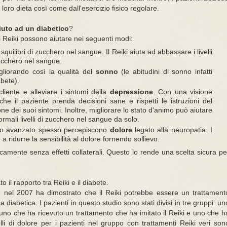
loro dieta così come dall'esercizio fisico regolare.
iuto ad un diabetico
?
ti Reiki possono aiutare nei seguenti modi:
uilibri di zucchero nel sangue. Il Reiki aiuta ad abbassare i livelli
zucchero nel sangue.
igliorando così la qualità del
sonno
(le abitudini di sonno infatti
abete).
cliente e alleviare i sintomi della
depressione
. Con una visione
che il paziente prenda decisioni sane e rispetti le istruzioni del
e dei suoi sintomi. Inoltre, migliorare lo stato d'animo può aiutare
ormali livelli di zucchero nel sangue da solo.
dio avanzato spesso percepiscono
dolore
legato alla neuropatia. I
a ridurre la sensibilità al dolore fornendo sollievo.
icamente senza effetti collaterali. Questo lo rende una scelta sicura pe
 il rapporto tra Reiki e il diabete.
e
nel 2007 ha dimostrato che il Reiki potrebbe essere un trattament
 diabetica. I pazienti in questo studio sono stati divisi in tre gruppi: un
uno che ha ricevuto un trattamento che ha imitato il Reiki e uno che h
elli di dolore per i pazienti nel gruppo con trattamenti Reiki veri son