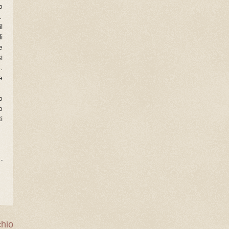
o
.
l
i
e
i
.
e
o
o
i
chio