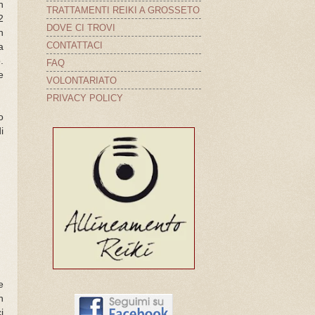
n
TRATTAMENTI REIKI A GROSSETO
2
DOVE CI TROVI
n
CONTATTACI
a
.
FAQ
e
VOLONTARIATO
PRIVACY POLICY
o
i
e
n
i