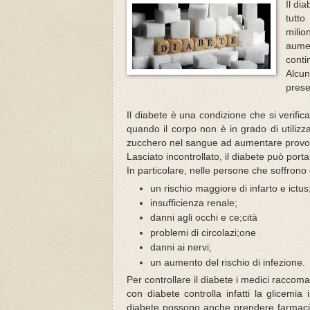
Il di
tutto
milio
aumen
conti
Alcun
prese
Il diabete è una condizione che si verifi
quando il corpo non è in grado di utilizza
zucchero nel sangue ad aumentare provoc
Lasciato incontrollato, il diabete può porta
In particolare, nelle persone che soffrono 
un rischio maggiore di infarto e ictus
insufficienza renale;
danni agli occhi e ce;cità
problemi di circolazi;one
danni ai nervi;
un aumento del rischio di infezione.
Per controllare il diabete i medici raccom
con diabete controlla infatti la glicemia
diabete possono anche prendere farmaci per 