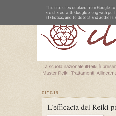
This site uses cookies from Google to d
are shared with Google along with perf
statistics, and to detect and address 
La scuola nazionale ilReiki è prese
Master Reiki, Trattamenti, Allineamen
01/10/16
L'efficacia del Reiki p