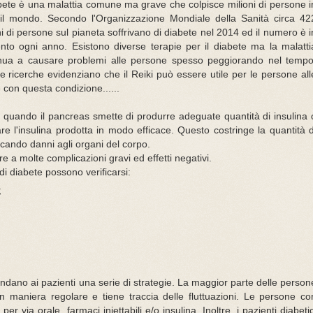
abete è una malattia comune ma grave che colpisce milioni di persone i
 il mondo. Secondo l'Organizzazione Mondiale della Sanità circa 42
ni di persone sul pianeta soffrivano di diabete nel 2014 ed il numero è i
to ogni anno. Esistono diverse terapie per il diabete ma la malatti
nua a causare problemi alle persone spesso peggiorando nel tempo
e ricerche evidenziano che il Reiki può essere utile per le persone all
 con questa condizione......
ca quando il pancreas smette di produrre adeguate quantità di insulina 
re l'insulina prodotta in modo efficace. Questo costringe la quantità d
ando danni agli organi del corpo.
re a molte complicazioni gravi ed effetti negativi.
di diabete possono verificarsi:
;
andano ai pazienti una serie di strategie. La maggior parte delle person
 in maniera regolare e tiene traccia delle fluttuazioni. Le persone co
via orale, farmaci iniettabili e/o insulina. Inoltre, i pazienti diabetic