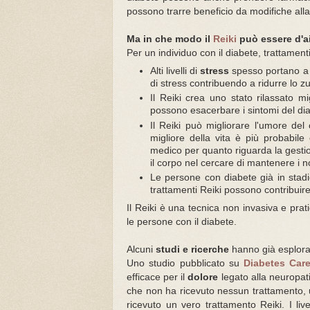
possono trarre beneficio da modifiche alla 
Ma in che modo il
Reiki
può essere d'a
Per un individuo con il diabete, trattamen
Alti livelli di
stress
spesso portano a sq
di stress contribuendo a ridurre lo 
Il Reiki crea uno stato rilassato m
possono esacerbare i sintomi del di
Il Reiki può migliorare l'umore del 
migliore della vita è più probabile 
medico per quanto riguarda la gestion
il corpo nel cercare di mantenere i n
Le persone con diabete già in sta
trattamenti Reiki possono contribuire 
Il Reiki è una tecnica non invasiva e prat
le persone con il diabete.
Alcuni
studi e ricerche
hanno già esplorato
Uno studio pubblicato su
Diabetes Car
efficace per il
dolore
legato alla neuropatia
che non ha ricevuto nessun trattamento, 
ricevuto un vero trattamento Reiki. I liv