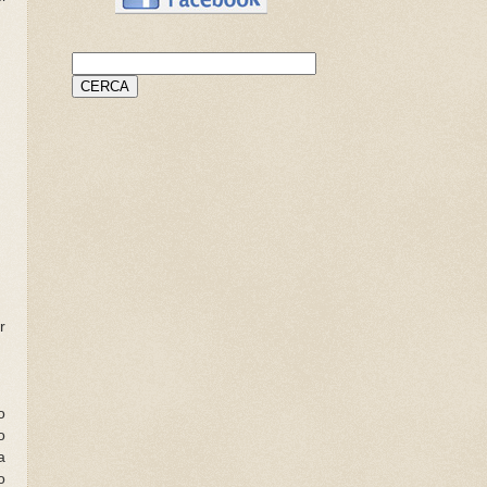
r
o
o
a
o