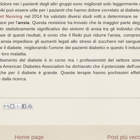
 dolore nei i pazienti degli altri gruppi sono migliorati solo leggermente 
eiki può essere utile per i pazienti che hanno dolore correlato al diabete
nt Nursing
nel 2014 ha valutato diversi studi volti a determinare se i
ace per l'
ansia
. Questa revisione ha trovato che la maggior parte degl
statisticamente significativo dei sintomi di ansia tra gli individui ch
se di questi risultati, è ovvio che il Reiki può ridurre l'ansia, compres
i ansia impedisce gli aumenti legati allo stress di zucchero nel sangue
il diabete, migliorando l'umore dei pazienti diabetici e questo li induc
 loro malattia.
trattamento del diabete è in corso ma i professionisti del settore son
dalla American Diabetes Association ha dichiarato che il potenziale dell'us
iche per il diabete è grande. Queste terapie hanno pochissimi effett
 dalla ricerca.
Home page
Post più vec