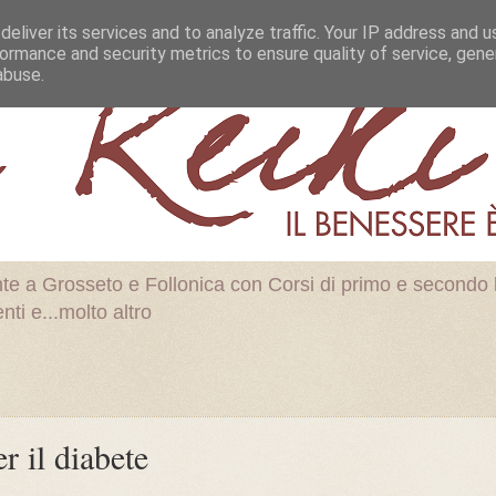
eliver its services and to analyze traffic. Your IP address and 
ormance and security metrics to ensure quality of service, gen
abuse.
nte a Grosseto e Follonica con Corsi di primo e secondo l
ti e...molto altro
er il diabete