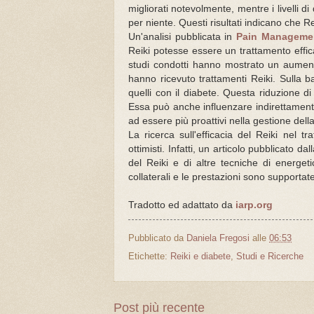
migliorati notevolmente, mentre i livelli di
per niente. Questi risultati indicano che R
Un'analisi pubblicata in
Pain Manageme
Reiki potesse essere un trattamento effic
studi condotti hanno mostrato un aumento 
hanno ricevuto trattamenti Reiki. Sulla ba
quelli con il diabete. Questa riduzione d
Essa può anche influenzare indirettamente 
ad essere più proattivi nella gestione della
La ricerca sull'efficacia del Reiki nel 
ottimisti. Infatti, un articolo pubblicato 
del Reiki e di altre tecniche di energet
collaterali e le prestazioni sono supportate
Tradotto ed adattato da
iarp.org
Pubblicato da
Daniela Fregosi
alle
06:53
Etichette:
Reiki e diabete
,
Studi e Ricerche
Post più recente