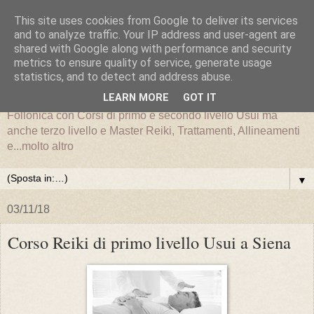
This site uses cookies from Google to deliver its services
and to analyze traffic. Your IP address and user-agent are
shared with Google along with performance and security
metrics to ensure quality of service, generate usage
statistics, and to detect and address abuse.
LEARN MORE
GOT IT
La scuola nazionale ilReiki è presente a Grosseto e
Follonica con Corsi di primo e secondo livello Usui ma
anche terzo livello e Master Reiki, Trattamenti, Allineamenti
e...molto altro
▼
03/11/18
Corso Reiki di primo livello Usui a Siena