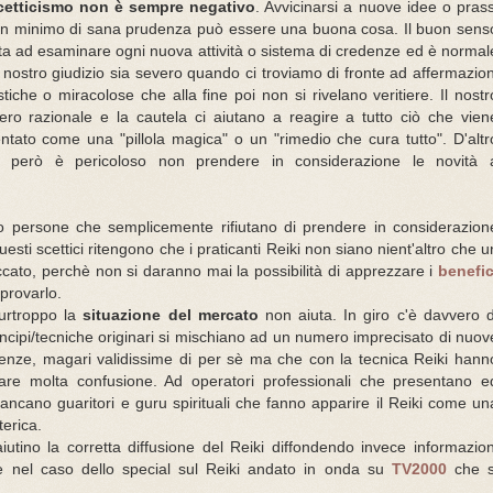
cetticismo non è sempre negativo
. Avvicinarsi a nuove idee o prass
n minimo di sana prudenza può essere una buona cosa.
Il buon sens
uta ad esaminare ogni nuova attività o sistema di credenze ed è
normal
l nostro giudizio sia severo quando ci troviamo di fronte ad affermazion
stiche o miracolose che alla fine poi non si rivelano veritiere.
Il nostr
ero razionale e la cautela ci aiutano a reagire a tutto ciò che vien
ntato come una "pillola magica" o un "rimedio che cura tutto".
D'altr
o però è pericoloso non prendere in considerazione le novità 
 persone che semplicemente rifiutano di prendere in considerazion
uesti
scettici ritengono che i praticanti Reiki non siano nient'altro che u
cato, perchè non si daranno mai la possibilità di apprezzare i
benefic
provarlo.
purtroppo la
situazione del mercato
non aiuta. In giro c'è davvero d
rincipi/tecniche originari si mischiano ad un numero imprecisato di nuov
credenze, magari validissime di per sè ma che con la tecnica Reiki hann
re molta confusione. Ad operatori professionali che presentano e
fiancano guaritori e guru spirituali che fanno apparire il Reiki come un
terica.
utino la corretta diffusione del Reiki diffondendo invece informazion
e nel caso dello special sul Reiki andato in onda su
TV2000
che s