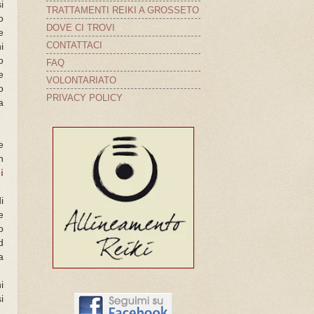
i
TRATTAMENTI REIKI A GROSSETO
o
DOVE CI TROVI
e
CONTATTACI
i
o
FAQ
e
VOLONTARIATO
o
PRIVACY POLICY
a
e
n
i
i
e
o
d
a
i
i