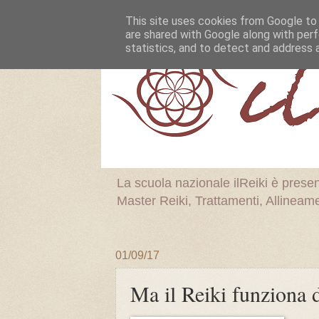
This site uses cookies from Google to d
are shared with Google along with perf
statistics, and to detect and address 
La scuola nazionale ilReiki è prese
Master Reiki, Trattamenti, Allineamen
01/09/17
Ma il Reiki funziona 