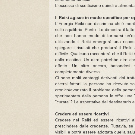
L'eccesso di scetticismo quindi è alimentato
Il Reiki agisce in modo specifico per o
L'Energia Reiki non discrimina chi è meri
sullo squilibrio. Punto. Lo dimostra il fat
che non hanno modo di formarsi un'op
utilizzando il Reiki emergerà una rispos
spiegare i risultati che produrrà il Rei
difficile.
Qualcuno racconterà che il Reiki 
dalla nicotina.
Un altro potrebbe dire ch
effetto.
Un altro ancora, basandosi s
completamente diverso.
Ci sono molti vantaggi derivanti dai tra
diversi fattori:
la persona ha ricevuto so
cronico/avanzato il problema della person
sperimentata dalla persona le offre una 
"curata"?
L
e aspettative del destinatario e
Credere ed essere ricettivi
Credere nel Reiki ed essere ricettivi 
prescindere dalle credenze.
Tuttavia, se
visibili e potrà essere adottata quella sal