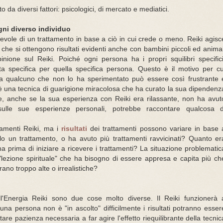
 da diversi fattori: psicologici, di mercato e mediatici.
gni diverso individuo
tevole di un trattamento in base a ciò in cui crede o meno.
Reiki agisc
to che si ottengono risultati evidenti anche con bambini piccoli ed animal
inione sul Reiki.
Poiché ogni persona ha i propri squilibri specifici
ta specifica per quella specifica persona.
Questo è il motivo per cu
ki a qualcuno che non lo ha sperimentato può essere così frustrante 
è una tecnica di guarigione miracolosa che ha curato la sua dipendenz
e, anche se la sua esperienza con Reiki era rilassante, non ha avut
ulle sue esperienze personali, potrebbe raccontare qualcosa d
ttamenti Reiki, ma i
risultati
dei trattamenti possono variare in base 
lo un trattamento, o ha avuto più trattamenti ravvicinati?
Quanto er
a prima di iniziare a ricevere i trattamenti? La situazione problematic
"lezione spirituale" che ha bisogno di essere appresa e capita più ch
rano troppo alte o irrealistiche?
all'Energia Reiki sono due cose molto diverse.
Il Reiki funzionerà 
 una persona non è "in ascolto" difficilmente i risultati potranno esser
utare pazienza necessaria a far agire l'effetto riequilibrante della tecnic