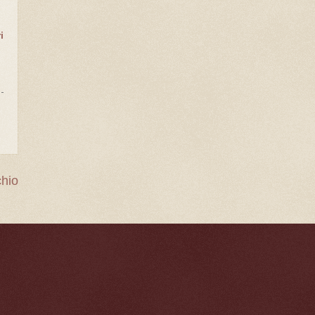
i
chio