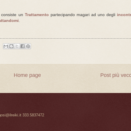
a consiste un
Trattamento
partecipando magari ad uno degli
incontr
attandomi
.
Home page
Post più vec
gosi@ilreiki.it 333.5837472