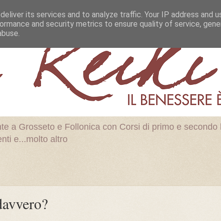
eliver its services and to analyze traffic. Your IP address and 
ormance and security metrics to ensure quality of service, gen
abuse.
nte a Grosseto e Follonica con Corsi di primo e secondo l
ti e...molto altro
davvero?