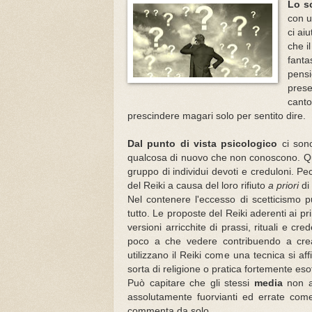
Lo s
con u
ci ai
che i
fanta
pensi
prese
cant
prescindere magari solo per sentito dire.
Dal punto di vista psicologico
ci sono
qualcosa di nuovo che non conoscono.
Q
gruppo di individui devoti e creduloni.
Pec
del Reiki a causa del loro rifiuto
a priori
di 
Nel contenere l'eccesso di scetticismo 
tutto. Le proposte del Reiki aderenti ai p
versioni arricchite di prassi, rituali e 
poco a che vedere contribuendo a crea
utilizzano il Reiki come una tecnica si af
sorta di religione o pratica fortemente eso
Può capitare che gli stessi
media
non ai
assolutamente fuorvianti ed errate com
commenta da solo.