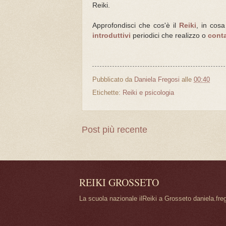
Reiki.
Approfondisci che cos'è il
Reiki
, in cos
introduttivi
periodici che realizzo o
cont
Pubblicato da
Daniela Fregosi
alle
00:40
Etichette:
Reiki e psicologia
Post più recente
REIKI GROSSETO
La scuola nazionale ilReiki a Grosseto daniela.fre