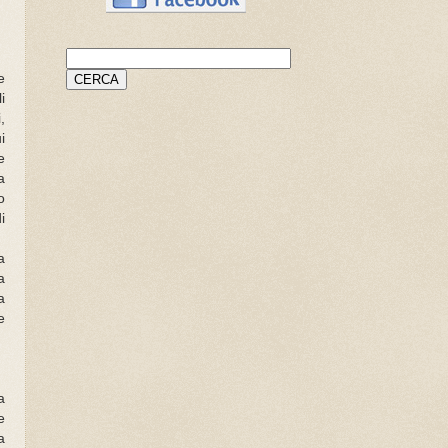
e
i
,
i
e
a
o
i
a
a
a
e
a
e
a