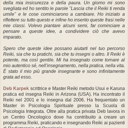
della mia insicurezza e della paura.
Un giorno mi sono
svegliata ed ho sentito le parole "Lascia che il Reiki ti renda
umile" e le cose cominciarono a cambiare.
Ho iniziato a
riflettere su tutto questo e infine ho inserito queste frasi nelle
mie classi.
Volevo piantare alcuni semi, far cominciare a
pensare a queste idee, a condividere ciò che avevo
imparato.
Spero che queste idee possano aiutarti nel tuo percorso
Reiki, sia che tu pratichi, sia che tu insegni o altro.
Il Reiki è
potente, ma così gentile.
Mi ha insegnato come tornare al
mio autentico sé, nell'insegnamento, nella pratica, nella vita.
È stato il mio più grande insegnante e sono infinitamente
grata ad esso.
Deb Karpek
scrittrice e Master Reiki metodo Usui e Karuna
pratica ed insegna Reiki in Arizona (USA).
Ha incontrato il
Reiki nel 2001 e lo insegna dal 2006. Ha frequentato un
Master in Psicologia Spirituale presso la Scuola di
Psicologia Integrata.
Oltre alla pratica privata Deb lavora in
un Centro Oncologico dove ha contribuito a creare un
programma Reiki, praticando e insegnando Reiki ai pazienti