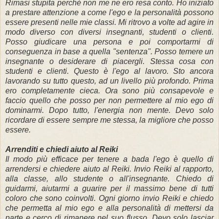
Rimasi stupita perchè non me ne ero resa conto
.
Ho iniziato
a prestare attenzione a come l'ego e la personalità possono
essere presenti nelle mie classi.
Mi ritrovo a volte ad agire in
modo diverso con diversi insegnanti, studenti o clienti.
Posso giudicare una persona e poi comportarmi di
conseguenza in base a quella "sentenza".
Posso temere un
insegnante o desiderare di piacergli.
Stessa cosa con
studenti e clienti.
Questo è l'ego al lavoro.
Sto ancora
lavorando su tutto questo, ad un livello più profondo.
Prima
ero completamente cieca.
Ora sono più consapevole e
faccio quello che posso per non permettere al mio ego di
dominarmi.
Dopo tutto, l'energia non mente.
Devo solo
ricordare di essere sempre me stessa, la migliore che posso
essere.
Arrenditi e chiedi aiuto
al Reiki
Il modo più efficace per tenere a bada l'ego è quello di
arrendersi e chiedere aiuto al Reiki.
Invio Reiki al rapporto,
alla classe, allo studente o all'insegnante.
Chiedo di
guidarmi, aiutarmi a guarire per il massimo bene di tutti
coloro che sono coinvolti.
Ogni giorno invio Reiki e chiedo
che permetta al mio ego e alla personalità di mettersi da
parte e cerco di rimanere nel suo flusso.
Devo solo lasciar