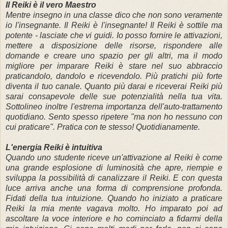
Il Reiki è il vero Maestro
Mentre insegno in una classe dico che non sono veramente
io l'insegnante.
Il Reiki è l'insegnante!
Il Reiki è sottile ma
potente - lasciate che vi guidi.
Io posso fornire le attivazioni,
mettere a disposizione delle risorse, rispondere alle
domande e creare uno spazio per gli altri, ma il modo
migliore per imparare Reiki è stare nel suo abbraccio
praticandolo, dandolo e ricevendolo.
Più pratichi più forte
diventa il tuo canale.
Quanto più darai e riceverai Reiki più
sarai consapevole delle sue potenzialità nella tua vita.
Sottolineo inoltre l'estrema importanza dell'auto-trattamento
quotidiano.
Sento spesso ripetere "ma non ho nessuno con
cui praticare". Pratica con te stesso!
Quotidianamente.
L'energia Reiki è intuitiva
Quando uno studente riceve un'attivazione al Reiki è come
una grande esplosione di luminosità che apre, riempie e
sviluppa la possibilità di canalizzare il Reiki.
E con questa
luce arriva anche una forma di comprensione profonda.
Fidati della tua intuizione.
Quando ho iniziato a praticare
Reiki
la mia mente vagava molto.
Ho imparato poi ad
ascoltare la voce interiore e
ho cominciato a fidarmi della