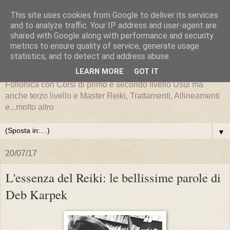
This site uses cookies from Google to deliver its services
and to analyze traffic. Your IP address and user-agent are
shared with Google along with performance and security
metrics to ensure quality of service, generate usage
statistics, and to detect and address abuse.
LEARN MORE
GOT IT
La scuola nazionale ilReiki è presente a Grosseto e
Follonica con Corsi di primo e secondo livello Usui ma
anche terzo livello e Master Reiki, Trattamenti, Allineamenti
e...molto altro
▼
20/07/17
L'essenza del Reiki: le bellissime parole di
Deb Karpek