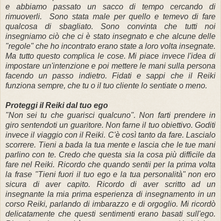
e abbiamo passato un sacco di tempo cercando di
rimuoverli.
Sono stata male per quello e temevo di fare
qualcosa di sbagliato.
Sono convinta che tutti noi
insegniamo ciò che ci è stato insegnato e che alcune delle
"regole" che ho incontrato erano state a loro volta insegnate.
Ma tutto questo complica le cose.
Mi piace invece l'idea di
impostare un'intenzione e poi mettere le mani sulla persona
facendo un passo indietro.
Fidati e sappi che il
Reiki
funziona sempre, che tu o il tuo cliente lo sentiate o meno.
Proteggi il Reiki dal tuo ego
"Non sei tu che guarisci qualcuno". Non farti prendere in
giro sentendoti un guaritore.
Non farne il tuo obiettivo.
Goditi
invece il viaggio con il Reiki.
C'è così tanto da fare.
Lascialo
scorrere.
Tieni a bada la tua mente e lascia che le tue mani
parlino con te. C
redo che questa sia la cosa più difficile da
fare nel Reiki.
Ricordo che quando sentii per la prima volta
la frase "Tieni fuori il tuo ego e la tua personalità" non ero
sicura di aver capito.
Ricordo di aver scritto ad un
insegnante la mia prima esperienza di insegnamento in un
corso Reiki, parlando di imbarazzo e di orgoglio. Mi ricordò
delicatamente che questi sentimenti erano basati sull'ego.