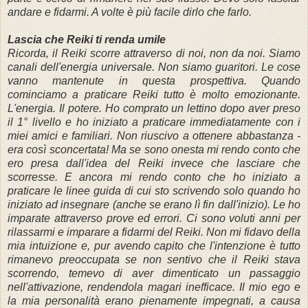
andare e fidarmi.
A volte è più facile dirlo che farlo.
Lascia che Reiki ti renda umile
Ricorda, il Reiki scorre attraverso di noi, non da noi.
Siamo
canali dell'energia universale.
Non siamo guaritori.
Le cose
vanno mantenute in questa prospettiva.
Quando
cominciamo a praticare Reiki tutto è molto emozionante.
L'energia.
Il potere.
Ho comprato un lettino dopo aver preso
il 1° livello e ho iniziato a praticare immediatamente con i
miei amici e familiari.
Non riuscivo a ottenere abbastanza -
era così sconcertata!
Ma se sono onesta mi rendo conto che
ero presa dall'idea del Reiki invece che lasciare che
scorresse.
E ancora mi rendo conto che ho iniziato a
praticare le linee guida di cui sto scrivendo solo quando ho
iniziato ad insegnare (anche se erano lì fin dall'inizio).
Le ho
imparate attraverso prove ed errori.
Ci sono voluti anni per
rilassarmi e imparare a fidarmi del Reiki.
Non mi fidavo della
mia intuizione e, pur avendo capito che l'intenzione è tutto
rimanevo preoccupata se non sentivo che il
Reiki stava
scorrendo, temevo di aver dimenticato un passaggio
nell'attivazione, rendendola magari inefficace.
Il mio ego e
la mia personalità erano pienamente impegnati, a causa