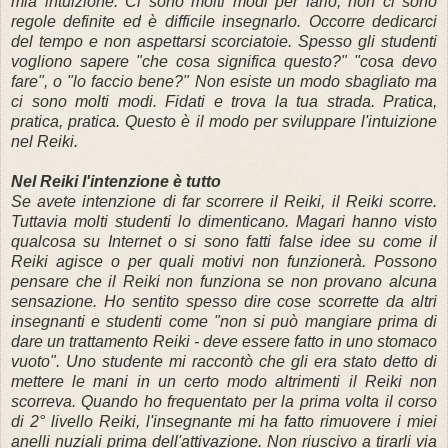
mia intuizione.
Ci sono molti modi
per farlo, non ci sono
regole definite ed è difficile insegnarlo. Occorre dedicarci
del tempo e non aspettarsi scorciatoie. S
pesso gli studenti
vogliono sapere
"che cosa significa questo?" "cosa devo
fare", o "lo faccio bene?" Non esiste un modo sbagliato ma
ci sono molti modi.
Fidati e trova la tua strada.
Pratica,
pratica, pratica.
Questo è il modo per sviluppare l'intuizione
nel Reiki.
Nel Reiki l'intenzione è tutto
Se avete intenzione di far scorrere il Reiki, il Reiki scorre.
Tuttavia molti studenti lo dimenticano. Magari hanno
visto
qualcosa su Internet o si sono fatti false idee su come il
Reiki agisce o per quali motivi non funzionerà.
Possono
pensare che il Reiki non funziona se non provano alcuna
sensazione.
Ho sentito spesso dire cose scorrette da altri
insegnanti e studenti come "non si può mangiare prima di
dare un trattamento Reiki - deve essere fatto in uno stomaco
vuoto".
Uno studente mi raccontò che gli era stato detto di
mettere le mani in un certo modo altrimenti il Reiki non
scorreva.
Quando ho frequentato per la prima volta il corso
di 2° livello Reiki, l'insegnante mi ha fatto rimuovere i miei
anelli nuziali prima dell'attivazione.
Non riuscivo a tirarli via